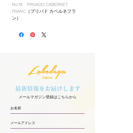
No.18 PRIVADO CABERNET
FRANC（プリバド カベルネフラ
ン）
濃い赤紫色で、ブルーベリー、赤す
ぐり、ブラックペッパー、スィート
ペッパー、バルサミコの芳香を放っ
た、 フルーティでスパイシーなワ
インです。
2020年/赤/13.8％
ぶどう：Cabernet Franc（カベル
ネフラン）
最新情報をお届けします
メールマガジン登録はこちらから