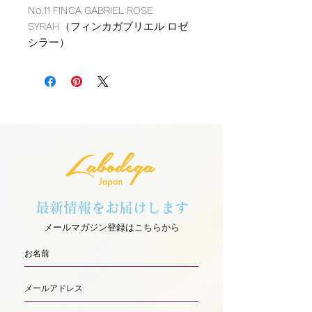
No.11 FINCA GABRIEL ROSE
SYRAH（フィンカガブリエル ロゼ
シラー）
秋のブランチから夏のディナーま
で、お好きな料理のお供に、冷やし
て飲むのがお勧めです。 魅惑的な
朱色で、微かに花の香りを漂わせ
て、イチゴが香ります。 フルーテ
ィで爽やかな甘い味わいのワインで
す。
2022年/ロゼ/9.3％
最新情報をお届けします
ぶどう：Syrah(シラー）
メールマガジン登録はこちらから
受賞：
Concurso Internacional de Vinos y
Licores Vinus金賞、銀賞